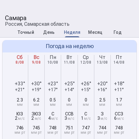
Самара
Россия, Самарская область
Точный
День
Неделя
Месяц
Год
Погода на неделю
Сб
Вс
Пн
Вт
Ср
Чт
Пт
8/08
9/08
10/08
11/08
12/08
13/08
14/08
+33°
+30°
+23°
+25°
+26°
+20°
+18°
+21°
+19°
+17°
+14°
+15°
+16°
+11°
2.3
6.2
0.5
0
0
2.5
1.7
мм
мм
мм
мм
мм
мм
мм
ЮЗ
ЗЮЗ
С
ССВ
С
З
ССЗ
2
2
4
3
1
3
6
м/с
м/с
м/с
м/с
м/с
м/с
м/с
746
745
748
751
747
744
748
мм рт
мм рт
мм рт
мм рт
мм рт
мм рт
мм рт