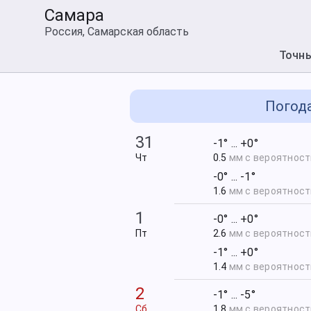
Самара
Россия, Самарская область
Точн
Погода
31
-1° ... +0°
Чт
0.5
мм с вероятнос
-0° ... -1°
1.6
мм с вероятнос
1
-0° ... +0°
Пт
2.6
мм с вероятнос
-1° ... +0°
1.4
мм с вероятнос
2
-1° ... -5°
Сб
1.8
мм с вероятнос