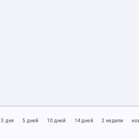
3 дня
5 дней
10 дней
14 дней
2 недели
но