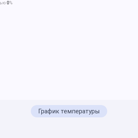
тью
0
%
График температуры