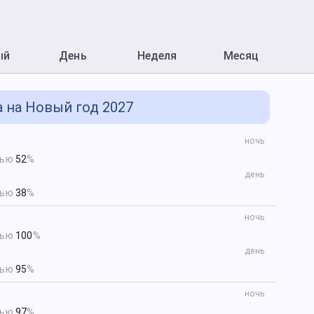
ый
День
Неделя
Месяц
 на Новый год 2027
ночь
тью
52
%
день
тью
38
%
ночь
тью
100
%
день
тью
95
%
ночь
тью
97
%