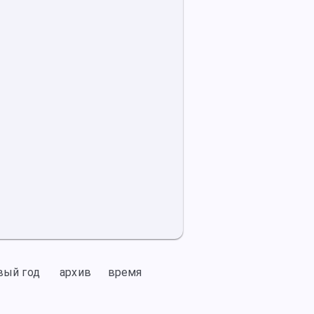
вый год
архив
время